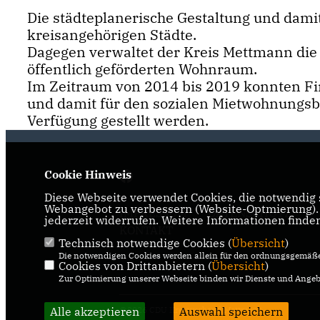
Die städteplanerische Gestaltung und dami
kreisangehörigen Städte.
Dagegen verwaltet der Kreis Mettmann die
öffentlich geförderten Wohnraum.
Im Zeitraum von 2014 bis 2019 konnten Fin
und damit für den sozialen Mietwohnungsb
Verfügung gestellt werden.
Cookie Hinweis
Diese Webseite verwendet Cookies, die notwendig s
Webangebot zu verbessern (Website-Optmierung). F
IMPRESSUM
DATENSCHUTZ
jederzeit widerrufen. Weitere Informationen finde
KONTAKT
Technisch notwendige Cookies (
Übersicht
)
Die notwendigen Cookies werden allein für den ordnungsgemäße
Cookies von Drittanbietern (
Übersicht
)
Zur Optimierung unserer Webseite binden wir Dienste und Angebo
Alle akzeptieren
@2026 CDU Kreisverband Mettmann
Auswahl speichern